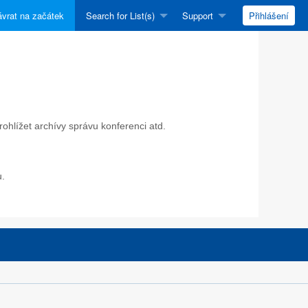
vrat na začátek
Search for List(s)
Support
Přihlášení
ohlížet archívy správu konferenci atd.
u.