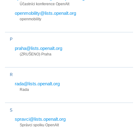
Účastníci konference OpenAlt
openmobility@lists.openalt.org
openmobility
P
praha@lists.openalt.org
(ZRUŠENO) Praha
R
rada@lists.openalt.org
Rada
S
spravci@lists.openalt.org
Správci spolku OpenAlt