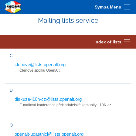
Sympa Menu
Mailing lists service
Index of lists
C
clenove@lists.openalt.org
Členové spolku OpenAlt
D
diskuze-l10n-cz@lists.openalt.org
E-mailová konference překladatelské komunity L10N.cz
O
openalt-ucastnici@lists.openalt.org