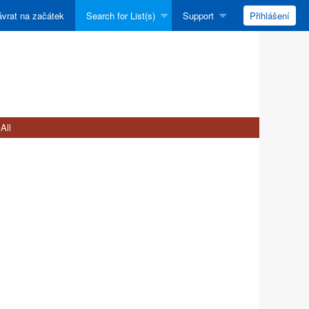
vrat na začátek
Search for List(s)
Support
Přihlášení
All