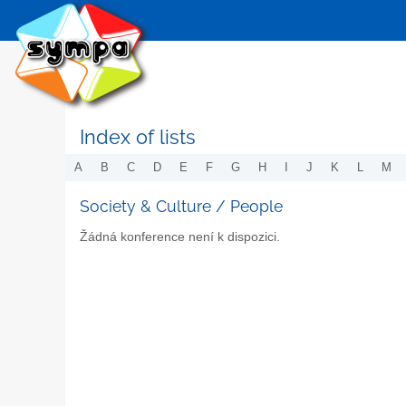
Index of lists
A
B
C
D
E
F
G
H
I
J
K
L
M
Society & Culture / People
Žádná konference není k dispozici.