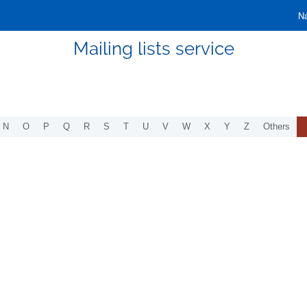
Ná
Mailing lists service
N
O
P
Q
R
S
T
U
V
W
X
Y
Z
Others