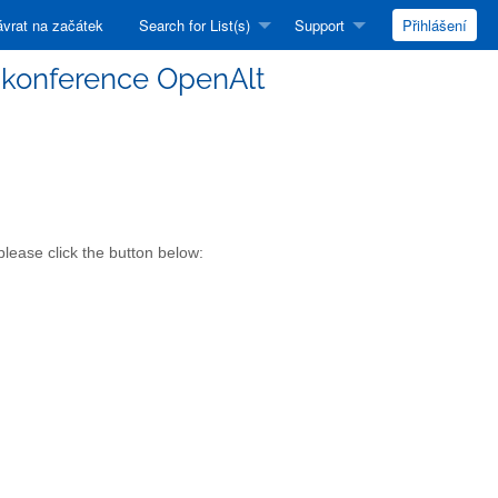
vrat na začátek
Search for List(s)
Support
Přihlášení
i konference OpenAlt
please click the button below: