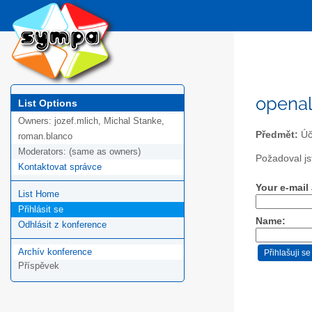
openal
List Options
Owners:
jozef.mlich, Michal Stanke,
Předmět:
Úč
roman.blanco
Moderators:
(same as owners)
Požadoval js
Kontaktovat správce
Your e-mail
List Home
Přihlásit se
Name:
Odhlásit z konference
Archív konference
Příspěvek