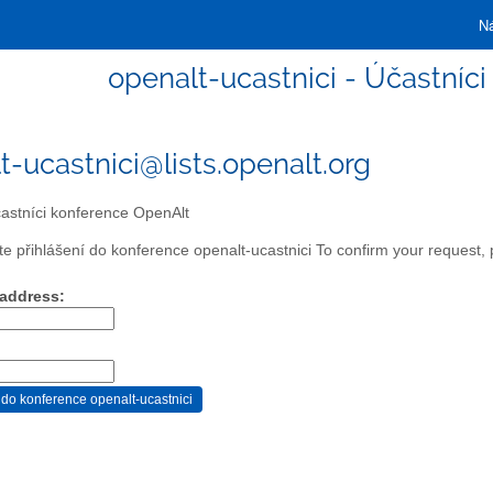
Ná
openalt-ucastnici - Účastníc
t-ucastnici@lists.openalt.org
astníci konference OpenAlt
te přihlášení do konference openalt-ucastnici To confirm your request, 
 address: